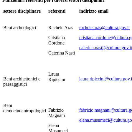
Funzionari referenti per i diversi settori disciplinari
settore disciplinare
referenti
indirizzo email
Beni archeologici
Rachele Aras
rachele.aras@cultura.gov.it
Cristiana
cristiana.cordone@cultura.go
Cordone
caterina.nasti@cultura.gov.it
Caterina Nasti
Laura
Beni architettonici e
laura.ripiccini@cultura.gov.i
Ripiccini
paesaggistici
Beni
Fabrizio
fabrizio.magnani@cultura.go
demoetnoantropologici
Magnani
elena.musumeci@cultura.gov
Elena
Musumeci