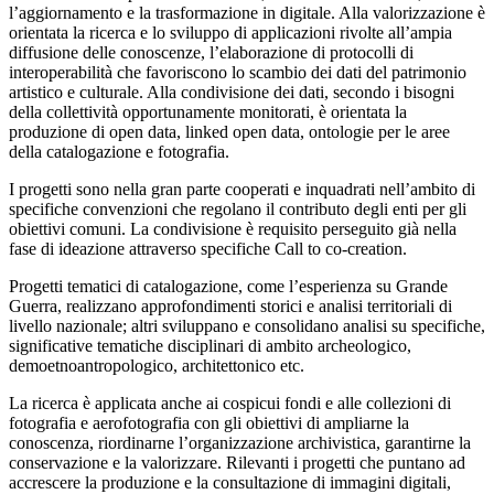
l’aggiornamento e la trasformazione in digitale. Alla valorizzazione è
orientata la ricerca e lo sviluppo di applicazioni rivolte all’ampia
diffusione delle conoscenze, l’elaborazione di protocolli di
interoperabilità che favoriscono lo scambio dei dati del patrimonio
artistico e culturale. Alla condivisione dei dati, secondo i bisogni
della collettività opportunamente monitorati, è orientata la
produzione di open data, linked open data, ontologie per le aree
della catalogazione e fotografia.
I progetti sono nella gran parte cooperati e inquadrati nell’ambito di
specifiche convenzioni che regolano il contributo degli enti per gli
obiettivi comuni. La condivisione è requisito perseguito già nella
fase di ideazione attraverso specifiche Call to co-creation.
Progetti tematici di catalogazione, come l’esperienza su Grande
Guerra, realizzano approfondimenti storici e analisi territoriali di
livello nazionale; altri sviluppano e consolidano analisi su specifiche,
significative tematiche disciplinari di ambito archeologico,
demoetnoantropologico, architettonico etc.
La ricerca è applicata anche ai cospicui fondi e alle collezioni di
fotografia e aerofotografia con gli obiettivi di ampliarne la
conoscenza, riordinarne l’organizzazione archivistica, garantirne la
conservazione e la valorizzare. Rilevanti i progetti che puntano ad
accrescere la produzione e la consultazione di immagini digitali,